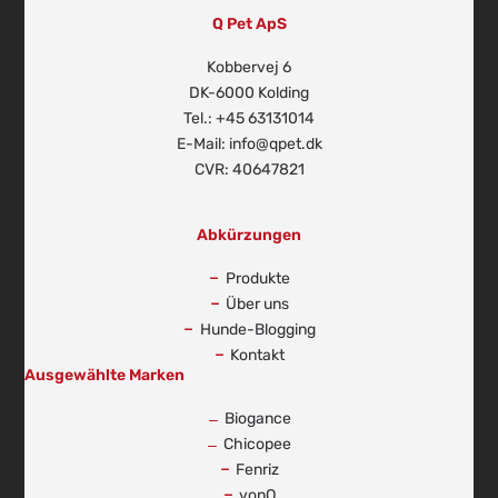
Q Pet ApS
Kobbervej 6
DK-6000 Kolding
Tel.: +45 63131014
E-Mail: info@qpet.dk
CVR: 40647821
Abkürzungen
Produkte
Über uns
Hunde-Blogging
Kontakt
Ausgewählte Marken
Biogance
Chicopee
Fenriz
vonQ