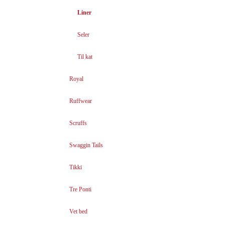
Liner
Seler
Til kat
Royal
Ruffwear
Scruffs
Swaggin Tails
Tikki
Tre Ponti
Vet bed