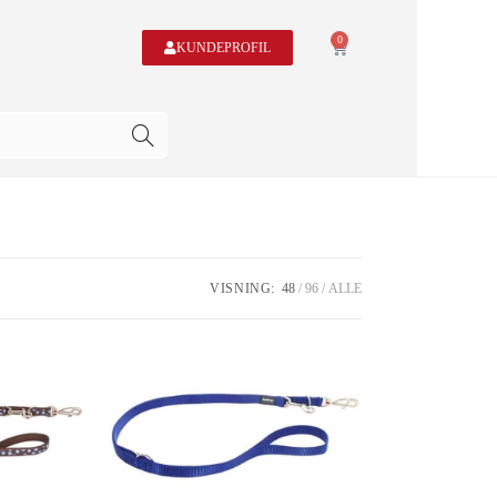
0
KUNDEPROFIL
VISNING:
48
96
ALLE