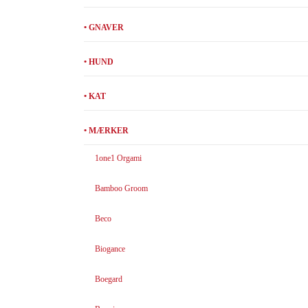
• GNAVER
• HUND
• KAT
• MÆRKER
1one1 Orgami
Bamboo Groom
Beco
Biogance
Boegard