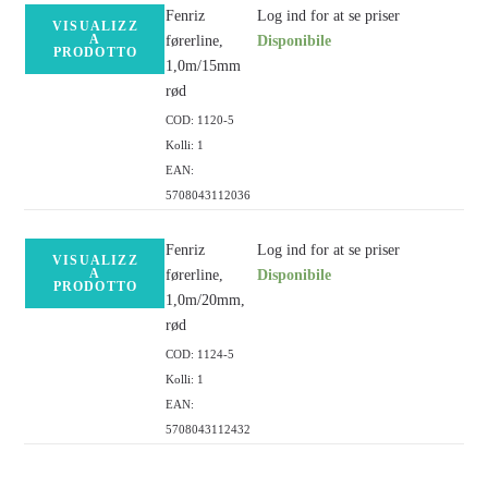
Fenriz
Log ind for at se priser
VISUALIZZ
A
førerline,
Disponibile
PRODOTTO
1,0m/15mm
rød
COD: 1120-5
Kolli: 1
EAN:
5708043112036
Fenriz
Log ind for at se priser
VISUALIZZ
A
førerline,
Disponibile
PRODOTTO
1,0m/20mm,
rød
COD: 1124-5
Kolli: 1
EAN:
5708043112432