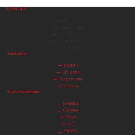
Q Pet ApS
Kobbervej 6
DK-6000 Kolding
tel: +45 63131014
e-mail: info@qpet.dk
CVR: 40647821
Scorciatoie
Prodotti
Chi siamo
Blog per cani
Contatto
Marchi selezionati
Bioganza
Chicopee
Fenriz
daQ
iMARC