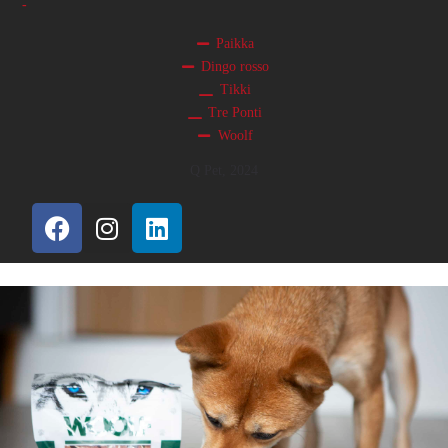
-
Paikka
Dingo rosso
Tikki
Tre Ponti
Woolf
Q Pet, 2024