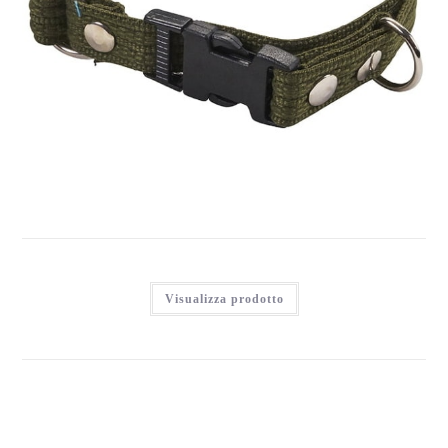
FENRIZ HALSBÅND, 40-60CM/25MM GRØN
Accedi per vedere i prezzi
Visualizza prodotto