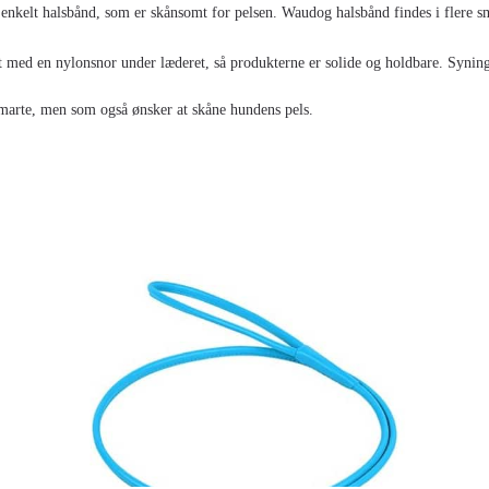
nkelt halsbånd, som er skånsomt for pelsen. Waudog halsbånd findes i flere sma
 med en nylonsnor under læderet, så produkterne er solide og holdbare. Syninge
smarte, men som også ønsker at skåne hundens pels.