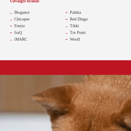
Udvalgte brands
-
Biogance
Paikka
Chicopee
Red Dingo
Fenriz
Tikki
fraQ
Tre Ponti
iMARC
Woolf