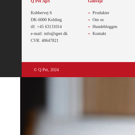
Q Pet ApS
Genveje
Kobbervej 6
Produkter
DK-6000 Kolding
Om os
tlf: +45 63131014
Hundebloggen
e-mail: info@qpet.dk
Kontakt
CVR: 40647821
© Q Pet, 2024