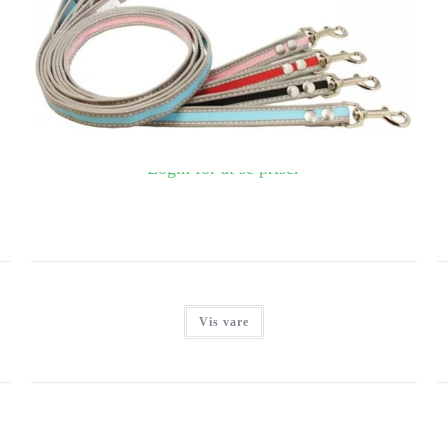
TRE PONTI FØRERLINE, 110CM, LYSEBLÅ
Login for at se priser
Vis vare