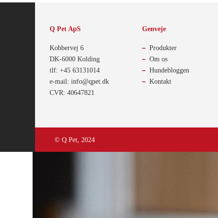
Q Pet ApS
Genveje
Kobbervej 6
Produkter
DK-6000 Kolding
Om os
tlf: +45 63131014
Hundebloggen
e-mail: info@qpet.dk
Kontakt
CVR: 40647821
© Q Pet, 2024