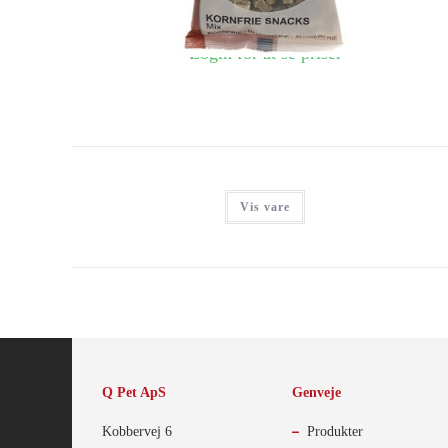
Login for at se priser
Vis vare
Q Pet ApS
Genveje
Kobbervej 6
Produkter