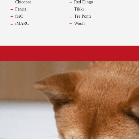
Chicopee
Red Dingo
Fenriz
Tikki
fraQ
Tre Ponti
iMARC
Woolf