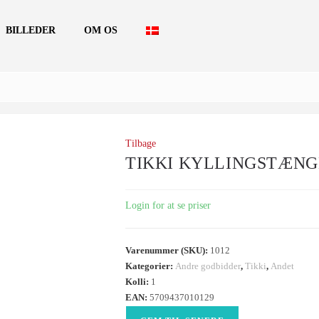
BILLEDER
OM OS
Tilbage
TIKKI KYLLINGSTÆNGER
Login for at se priser
Varenummer (SKU):
1012
Kategorier:
Andre godbidder
,
Tikki
,
Andet
Kolli:
1
EAN:
5709437010129