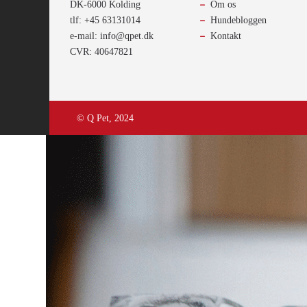
DK-6000 Kolding
Om os
tlf: +45 63131014
Hundebloggen
e-mail: info@qpet.dk
Kontakt
CVR: 40647821
© Q Pet, 2024