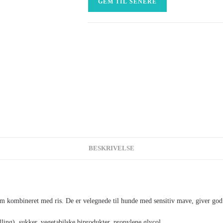
GEM TIL SENERE
BESKRIVELSE
am kombineret med ris. De er velegnede til hunde med sensitiv mave, giver god
ng), sukker, vegetabilske biprodukter, propylene glycol