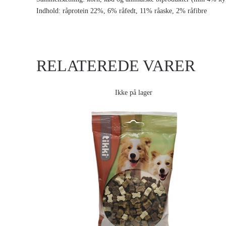
Indhold: råprotein 22%, 6% råfedt, 11% råaske, 2% råfibre
RELATEREDE VARER
Ikke på lager
TIKKI KORNFRI KARTOFFEL MIX, 150G