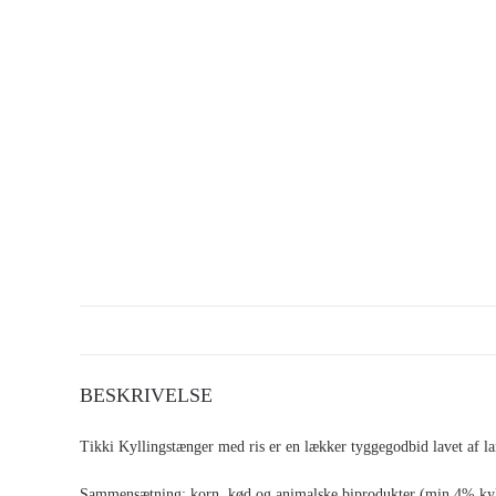
BESKRIVELSE
Tikki Kyllingstænger med ris er en lækker tyggegodbid lavet af l
Sammensætning: korn, kød og animalske biprodukter (min 4% kylli