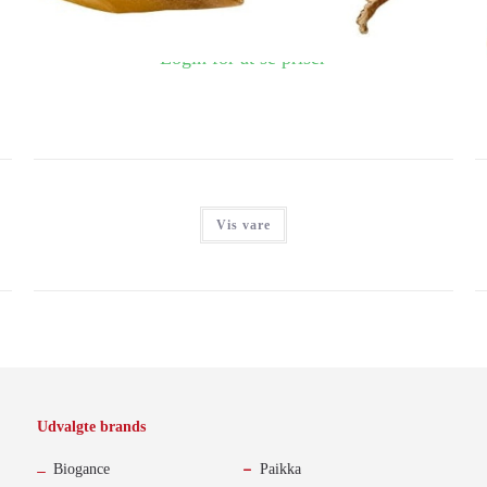
Login for at se priser
Vis vare
Udvalgte brands
-
Biogance
Paikka