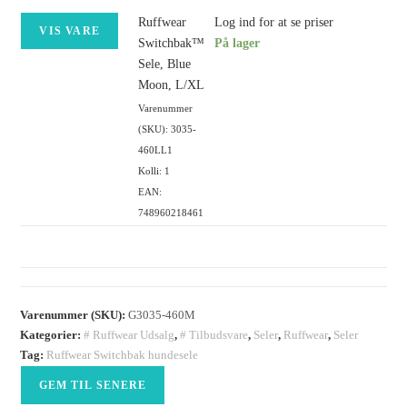
Ruffwear
Log ind for at se priser
VIS VARE
Switchbak™
På lager
Sele, Blue
Moon, L/XL
Varenummer
(SKU): 3035-
460LL1
Kolli: 1
EAN:
748960218461
Varenummer (SKU):
G3035-460M
Kategorier:
# Ruffwear Udsalg
,
# Tilbudsvare
,
Seler
,
Ruffwear
,
Seler
Tag:
Ruffwear Switchbak hundesele
GEM TIL SENERE