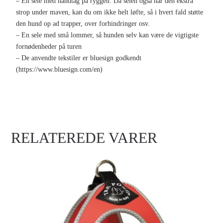
– En sele med håndtag på ryggen. Da selen også har den ekstra
strop under maven, kan du om ikke helt løfte, så i hvert fald støtte
den hund op ad trapper, over forhindringer osv.
– En sele med små lommer, så hunden selv kan være de vigtigste
fornødenheder på turen
– De anvendte tekstiler er bluesign godkendt
(https://www.bluesign.com/en)
RELATEREDE VARER