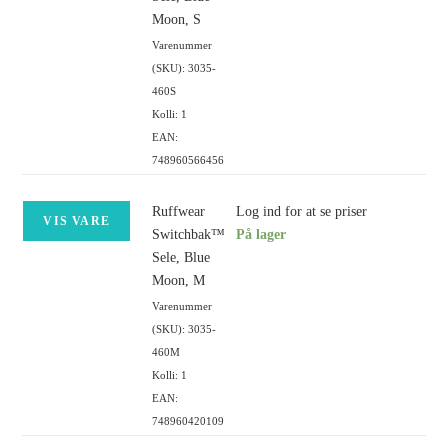
Moon, S
Varenummer
(SKU): 3035-
460S
Kolli: 1
EAN:
748960566456
Ruffwear
Log ind for at se priser
VIS VARE
Switchbak™
På lager
Sele, Blue
Moon, M
Varenummer
(SKU): 3035-
460M
Kolli: 1
EAN:
748960420109