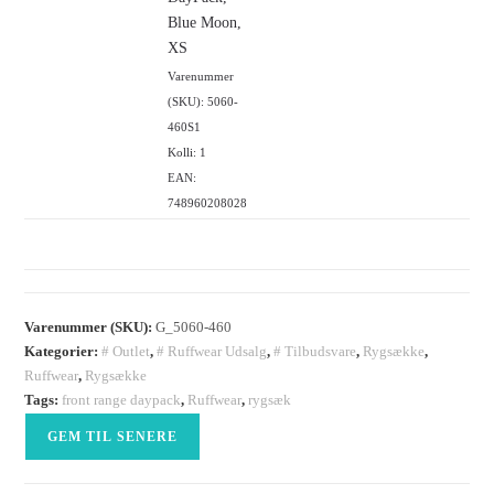
Blue Moon,
XS
Varenummer
(SKU): 5060-
460S1
Kolli: 1
EAN:
748960208028
Varenummer (SKU):
G_5060-460
Kategorier:
# Outlet
,
# Ruffwear Udsalg
,
# Tilbudsvare
,
Rygsække
,
Ruffwear
,
Rygsække
Tags:
front range daypack
,
Ruffwear
,
rygsæk
GEM TIL SENERE