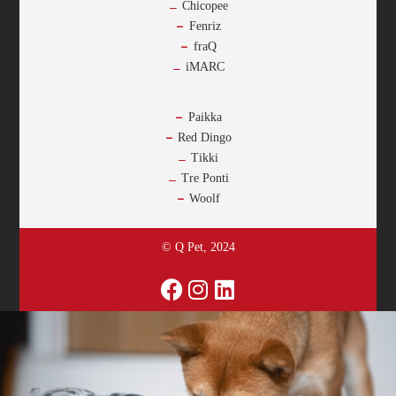
Chicopee
Fenriz
fraQ
iMARC
-
Paikka
Red Dingo
Tikki
Tre Ponti
Woolf
© Q Pet, 2024