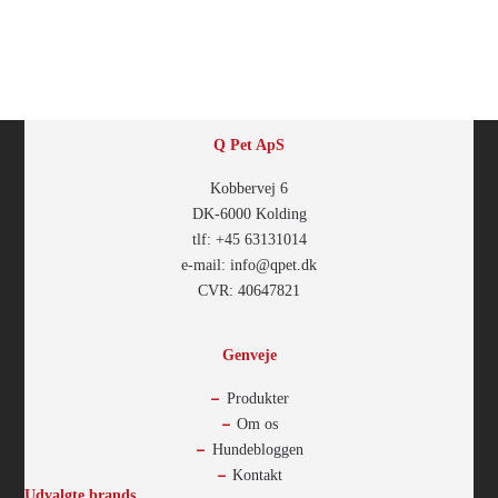
Q Pet ApS
Kobbervej 6
DK-6000 Kolding
tlf: +45 63131014
e-mail: info@qpet.dk
CVR: 40647821
Genveje
Produkter
Om os
Hundebloggen
Kontakt
Udvalgte brands