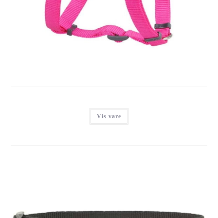
RED DINGO SELE, CLASSIC HOT PINK
Login for at se priser
Vis vare