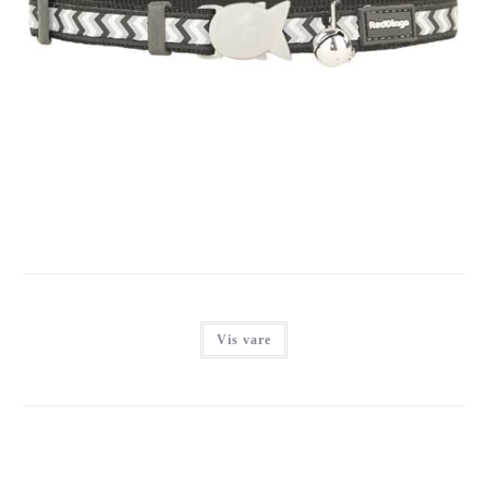
RED DINGO KATTEHALSBÅND, ZIGGY SORT
Login for at se priser
Vis vare