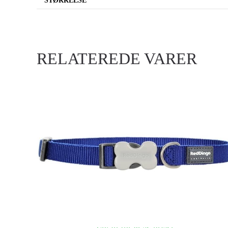
STØRRELSE
RELATEREDE VARER
RED DINGO HALSBÅND, CLASSIC BLÅ
Login for at se priser