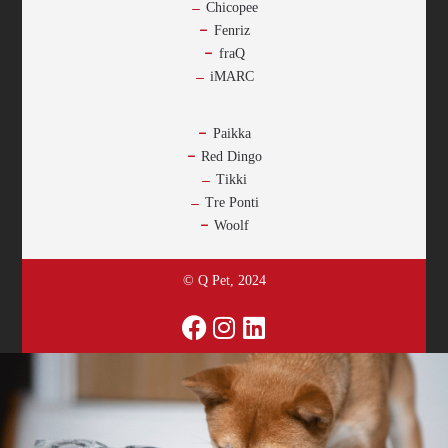
Chicopee
Fenriz
fraQ
iMARC
-
Paikka
Red Dingo
Tikki
Tre Ponti
Woolf
© Q Pet, 2024