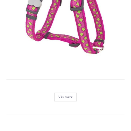
RED DINGO SELE, LIME STJERNER
Login for at se priser
Vis vare