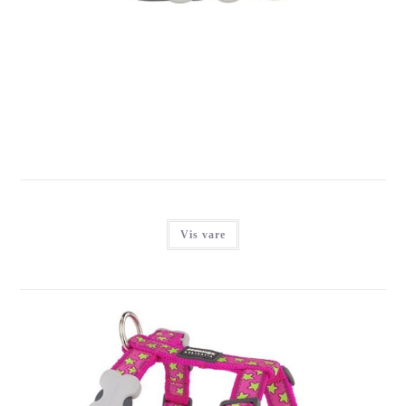
RED DINGO HALSBÅND, CLASSIC BLÅ
Login for at se priser
Vis vare