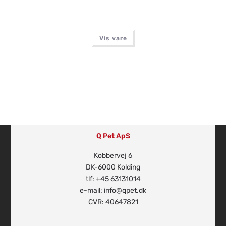
Vis vare
Q Pet ApS
Kobbervej 6
DK-6000 Kolding
tlf: +45 63131014
e-mail: info@qpet.dk
CVR: 40647821