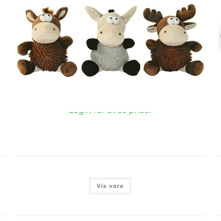
NYC PLYS DYR, 20CM
Login for at se priser
Vis vare