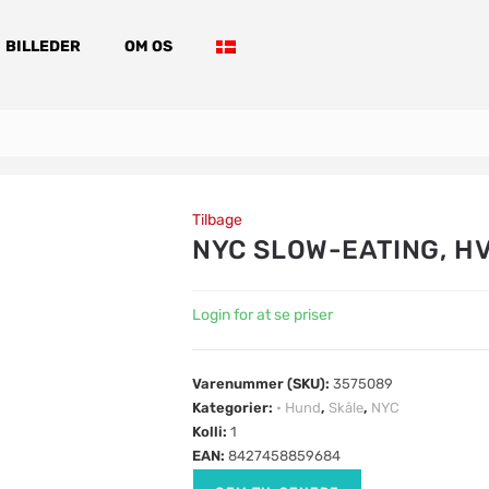
BILLEDER
OM OS
Tilbage
NYC SLOW-EATING, HV
Login for at se priser
Varenummer (SKU):
3575089
Kategorier:
• Hund
,
Skåle
,
NYC
Kolli:
1
EAN:
8427458859684