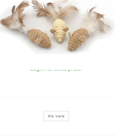
NYC NATURMUS MED FJER, 3STK.
Login for at se priser
Vis vare