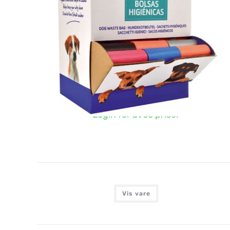
HØM HØM POSER, FARVEDE, 60 RULLER I DISPLAY
Login for at se priser
Vis vare