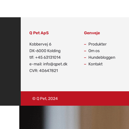
Q Pet ApS
Genveje
Kobbervej 6
Produkter
DK-6000 Kolding
Om os
tlf: +45 63131014
Hundebloggen
e-mail: info@qpet.dk
Kontakt
CVR: 40647821
© Q Pet, 2024