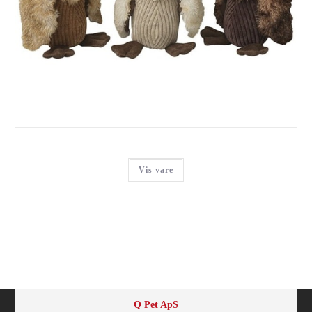
NYC JOE GRIB, PLYS, 25CM
Login for at se priser
Vis vare
Q Pet ApS