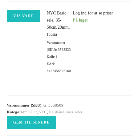
NYC Basic
Log ind for at se priser
VIS VARE
sele, 35-
På lager
50cm/20mm,
fucsia
Varenummer
(SKU): 3568523
Kolli: 1
EAN:
8427458825160
Varenummer (SKU):
G_3568509
Kategorier:
Seler
,
NYC
,
Halsbånd/liner/seler
GEM TIL SENERE