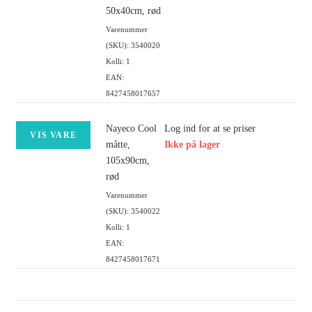
50x40cm, rød
Varenummer
(SKU): 3540020
Kolli: 1
EAN:
8427458017657
Nayeco Cool
Log ind for at se priser
VIS VARE
måtte,
Ikke på lager
105x90cm,
rød
Varenummer
(SKU): 3540022
Kolli: 1
EAN:
8427458017671