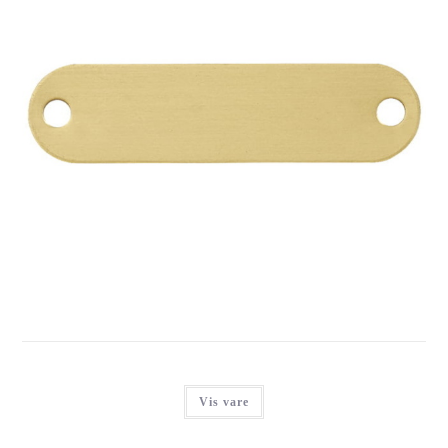
IMARC COLLAR BRASS (INCL #57)
Login for at se priser
Vis vare