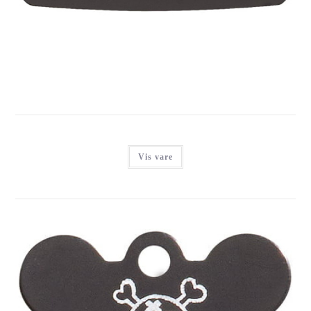
IMARC LUGGAGE BLACK INCL. STRAP
Login for at se priser
Vis vare