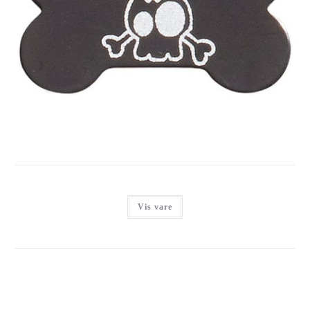
IMARC SMALL BLACK BONE, CARTOON STYLE SKULL &
CROSSBONES
Login for at se priser
Vis vare