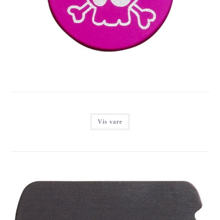
IMARC SMALL PINK CIRCLE, CARTOON STYLE SKULL &
CROSSBONES
Login for at se priser
Vis vare