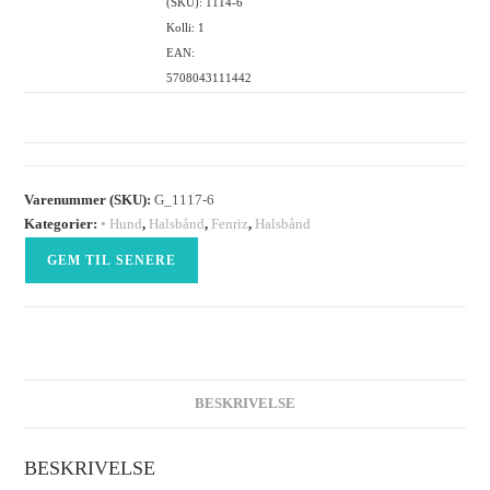
(SKU): 1114-6
Kolli: 1
EAN:
5708043111442
Varenummer (SKU):
G_1117-6
Kategorier:
• Hund
,
Halsbånd
,
Fenriz
,
Halsbånd
GEM TIL SENERE
BESKRIVELSE
BESKRIVELSE