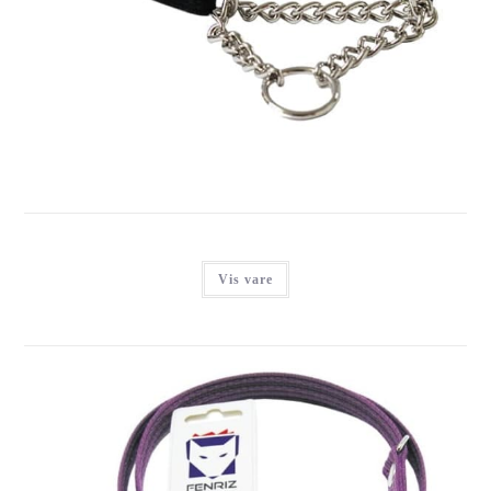
FENRIZ HALSBÅND M KÆDE, SORT
Login for at se priser
Vis vare