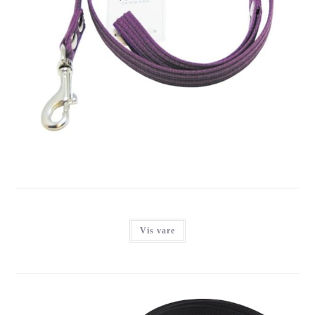
FENRIZ FØRERLINE, 1,0M/15MM LILLA
Login for at se priser
Vis vare