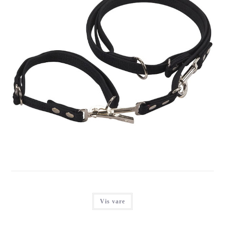
FENRIZ JAGTLINE M. UDLØSER & HALSBÅND, SORT
Login for at se priser
Vis vare