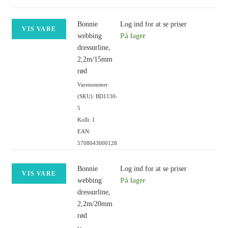
Bonnie
Log ind for at se priser
VIS VARE
webbing
På lager
dressurline,
2,2m/15mm
rød
Varenummer
(SKU): BD1130-
5
Kolli: 1
EAN:
5708043000128
Bonnie
Log ind for at se priser
VIS VARE
webbing
På lager
dressurline,
2,2m/20mm
rød