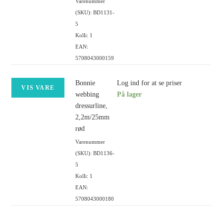
Varenummer
(SKU): BD1131-
5
Kolli: 1
EAN:
5708043000159
Bonnie
Log ind for at se priser
VIS VARE
webbing
På lager
dressurline,
2,2m/25mm
rød
Varenummer
(SKU): BD1136-
5
Kolli: 1
EAN:
5708043000180