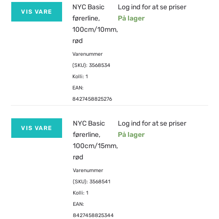
NYC Basic
Log ind for at se priser
VIS VARE
førerline,
På lager
100cm/10mm,
rød
Varenummer
(SKU): 3568534
Kolli: 1
EAN:
8427458825276
NYC Basic
Log ind for at se priser
VIS VARE
førerline,
På lager
100cm/15mm,
rød
Varenummer
(SKU): 3568541
Kolli: 1
EAN:
8427458825344