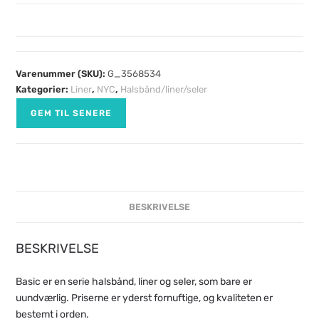
Varenummer (SKU):
G_3568534
Kategorier:
Liner
,
NYC
,
Halsbånd/liner/seler
GEM TIL SENERE
BESKRIVELSE
BESKRIVELSE
Basic er en serie halsbånd, liner og seler, som bare er
uundværlig. Priserne er yderst fornuftige, og kvaliteten er
bestemt i orden.