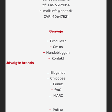
tlf: +45 63131014
e-mail: info@qpet.dk
CVR: 40647821
Genveje
Produkter
Om os
Hundebloggen
Kontakt
Udvalgte brands
Biogance
Chicopee
Fenriz
fraQ
iMARC
-
Paikka