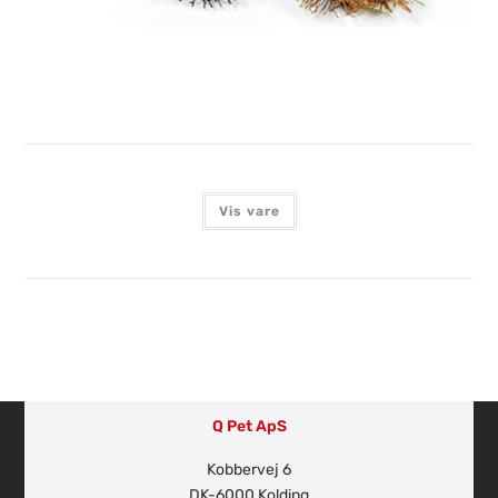
Login for at se priser
Vis vare
Q Pet ApS
Kobbervej 6
DK-6000 Kolding