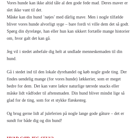
Vores hunde kan ikke altid tåle al den gode fede mad. Deres maver er
slet ikke vant til det.
Måske kan din hund ’nøjes’ med dårlig mave. Men i nogle tilfælde
bliver vores hunde alvorligt syge – bare fordi vi ville dem det så godt.
Spørg din dyrelæge, han eller hun kan sikkert fortælle mange historier
om, hvor galt det kan gå.
Jeg vil i stedet anbefale dig helt at undlade menneskemaden til din
hund.
Gå i stedet ind til den lokale dyrehandel og køb nogle gode ting. Der
findes uendelig mange (for vores hunde) lækkerier, som er meget
bedre for dem. Det kan være lækre naturlige tørrede snacks eller
måske lidt vådfoder til aftensmaden. Din hund bliver mindst lige så
glad for de ting, som for et stykke flæskesteg.
Og brug gerne lidt af juleferien på nogle lange gode gåture – det er
sundt for både dig og din hund!