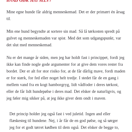
HVAD GØR JEG SELV?
Mine egne hunde får aldrig menneskemad. Det er der primært én årsag
til.
Min ene hund begyndte at sortere sin mad. Så lå tørkosten spredt på
gulvet og menneskemaden var spist. Med det som udgangspunkt, var
det slut med menneskemad.
Nu er det mange år siden, men jeg har holdt fast i princippet, fordi jeg
ikke kan finde nogle gode argumenter for at give dem vores rester fra
bordet. Der er alt for stor risiko for, at de får dårlig mave, fordi maden
er for stærk, for fed eller noget helt tredje. I stedet får de en gang i
mellem vand fra en kogt hamborgryg, lidt vådfoder i deres tørkost,
eller de får lidt hundepølse i deres mad. Det elsker de naturligvis, og
jeg føler mig sikker på, at jeg ikke giver dem ondt i maven.
Det princip holder jeg også fast i ved juletid. Ingen and eller
flæskesteg til hundene. Nej, i år får de en god pølse, og så sørger
jeg for et godt tørret kødben til dem også. Det elsker de begge to,