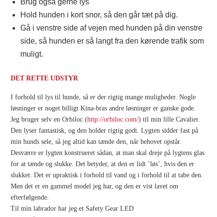
Brug også gerne lys
Hold hunden i kort snor, så den går tæt på dig.
Gå i venstre side af vejen med hunden på din venstre
side, så hunden er så langt fra den kørende trafik som
muligt.
DET RETTE UDSTYR
I forhold til lys til hunde, så er der rigtig mange muligheder. Nogle
løsninger er noget billigt Kina-bras andre løsninger er ganske gode.
Jeg bruger selv en Orbiloc (
http://orbiloc.com/
) til min lille Cavalier.
Den lyser fantastisk, og den holder rigtig godt. Lygten sidder fast på
min hunds sele, så jeg altid kan tænde den, når behovet opstår.
Desværre er lygten konstrueret sådan, at man skal dreje på lygtens glas
for at tænde og slukke. Det betyder, at den er lidt ’løs’, hvis den er
slukket. Det er upraktisk i forhold til vand og i forhold til at tabe den.
Men det er en gammel model jeg har, og den er vist lavet om
efterfølgende.
Til min labrador har jeg et Safety Gear LED