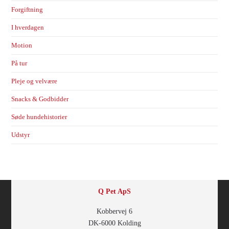
Forgiftning
I hverdagen
Motion
På tur
Pleje og velvære
Snacks & Godbidder
Søde hundehistorier
Udstyr
Q Pet ApS
Kobbervej 6
DK-6000 Kolding