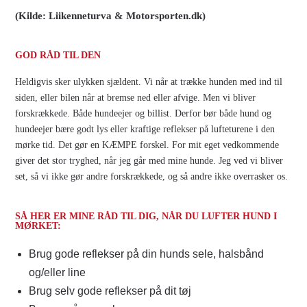
(Kilde: Liikenneturva & Motorsporten.dk)
GOD RÅD TIL DEN
Heldigvis sker ulykken sjældent. Vi når at trække hunden med ind til
siden, eller bilen når at bremse ned eller afvige. Men vi bliver
forskrækkede. Både hundeejer og billist. Derfor bør både hund og
hundeejer bære godt lys eller kraftige reflekser på lufteturene i den
mørke tid. Det gør en KÆMPE forskel. For mit eget vedkommende
giver det stor tryghed, når jeg går med mine hunde. Jeg ved vi bliver
set, så vi ikke gør andre forskrækkede, og så andre ikke overrasker os.
SÅ HER ER MINE RÅD TIL DIG, NÅR DU LUFTER HUND I
MØRKET:
Brug gode reflekser på din hunds sele, halsbånd
og/eller line
Brug selv gode reflekser på dit tøj