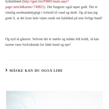
lyshalsbånd (
http://qpet.biz/F0001/main.aspx?
page=article&artno=749821
). Det fungerer også super godt. Det er
rimelig modstandsdygtigt i forhold til vand og skidt. Og så kan jeg
gode li, at det lyser hele vejen rundt om halsbånd på min livlige hund!
Og nyd så gåturen. Selvom det er mørkt og måske lidt koldt, så kan
turene være forfriskende for både hund og ejer!
MÅSKE KAN DU OGSÅ LIDE