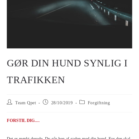
GØR DIN HUND SYNLIG I
TRAFIKKEN
Team Qpet
28/10/2019
Forgiftning
FORSTIL DIG....
Det er mørkt derude. Du går hen af gaden med din hund. For den skal