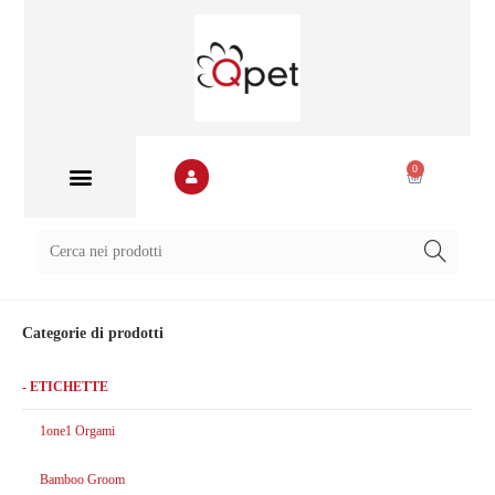
0
Banca immagini
Categorie di prodotti
- ETICHETTE
1one1 Orgami
Bamboo Groom