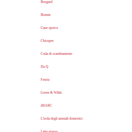
Boegard
Bonnie
Cane sporco
Chicopee
Coda di scambiamento
Da Q
Fenriz
Green & Wilds
iMARC
L'isola degli animali domestici
Letto grasso