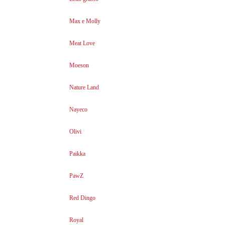
Max e Molly
Meat Love
Moeson
Nature Land
Nayeco
Olivi
Paikka
PawZ
Red Dingo
Royal